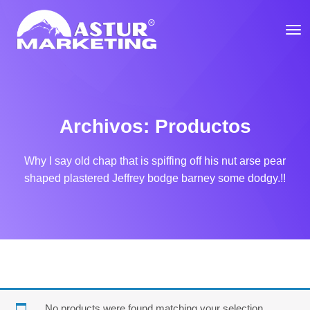
Archivos:
Productos
Why I say old chap that is spiffing off his nut arse pear
shaped
plastered Jeffrey bodge barney some dodgy.!!
No products were found matching your selection.